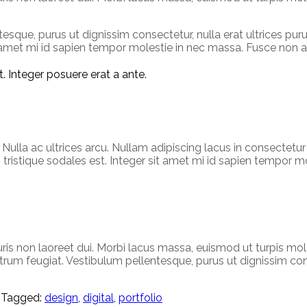
esque, purus ut dignissim consectetur, nulla erat ultrices pu
it amet mi id sapien tempor molestie in nec massa. Fusce non 
. Integer posuere erat a ante.
 Nulla ac ultrices arcu. Nullam adipiscing lacus in consectetu
, tristique sodales est. Integer sit amet mi id sapien tempor
is non laoreet dui. Morbi lacus massa, euismod ut turpis moles
um feugiat. Vestibulum pellentesque, purus ut dignissim conse
Tagged:
design
,
digital
,
portfolio