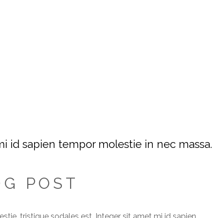
 mi id sapien tempor molestie in nec massa.
OG POST
tie, tristique sodales est. Integer sit amet mi id sapien