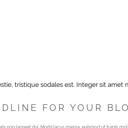
tie, tristique sodales est. Integer sit amet
ADLINE FOR YOUR BL
is non laoreet dui. Morbi lacus massa, euismod ut turpis moles