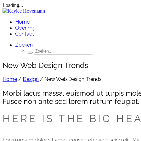
Loading...
Home
Over mij
Contact
Zoeken
New Web Design Trends
Home
/
Design
/
New Web Design Trends
Morbi lacus massa, euismod ut turpis moles
Fusce non ante sed lorem rutrum feugiat.
HERE IS THE BIG HE
Lorem ipsum dolor sit amet, consectetur adipiscing elit. Maur