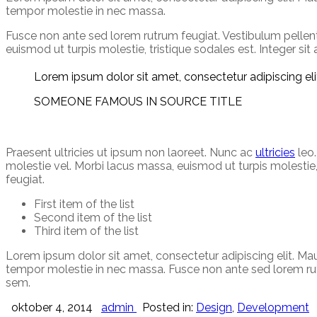
tempor molestie in nec massa.
Fusce non ante sed lorem rutrum feugiat. Vestibulum pellent
euismod ut turpis molestie, tristique sodales est. Integer s
Lorem ipsum dolor sit amet, consectetur adipiscing elit
SOMEONE FAMOUS IN SOURCE TITLE
Praesent ultricies ut ipsum non laoreet. Nunc ac
ultricies
leo.
molestie vel. Morbi lacus massa, euismod ut turpis molestie
feugiat.
First item of the list
Second item of the list
Third item of the list
Lorem ipsum dolor sit amet, consectetur adipiscing elit. Maur
tempor molestie in nec massa. Fusce non ante sed lorem rutr
sem.
oktober 4, 2014
admin
Posted in:
Design
,
Development