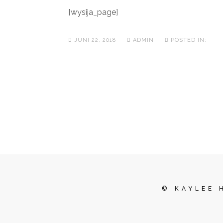
[wysija_page]
JUNI 22, 2018
ADMIN
POSTED IN:
© KAYLEE 